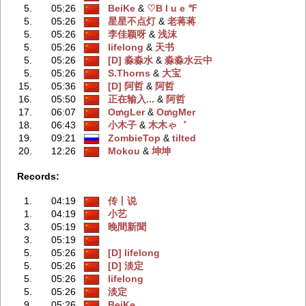
5.
05:26
BeiKe
‭ &
♡B l u e ℉
5.
05:26
星星不点灯
‭ &
老蒋蒋
5.
05:26
李佳颖呀
‭ &
浅沫
5.
05:26
lifelong
‭ &
天书
5.
05:26
[D] 淼淼水
‭ &
淼淼水云中
5.
05:26
S.Thorns
‭ &
大宝
15.
05:36
[D] 阿哲
‭ &
阿哲
16.
05:50
正在输入...
‭ &
阿哲
17.
06:07
O₥gLer
‭ &
O₥gMer
18.
06:43
小木子
‭ &
木木ゃ゛
19.
09:21
ZombieTop
‭ &
tilted
20.
12:26
Mokou
‭ &
坤坤
Records:
1.
04:19
传丨说
1.
04:19
小艺
3.
05:19
晚間新聞
3.
05:19
5.
05:26
[D] lifelong
5.
05:26
[D] 淡定
5.
05:26
lifelong
5.
05:26
淡定
9.
05:26
BeiKe