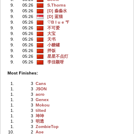
9.
05:26
S.Thorns
9.
05:26
[D] 淼淼水
9.
05:26
[D] 蓝猫
9.
05:26
♡B l u e ℉
9.
05:26
不可爱
9.
05:26
大宝
9.
05:26
天书
9.
05:26
小糖罐
9.
05:26
拌饭
9.
05:26
星星不点灯
9.
05:26
李佳颖呀
Most Finishes:
1.
3
Cans
1.
3
J$ON
1.
3
acro
1.
3
Genex
1.
3
Mokou
1.
3
tilted
1.
3
坤坤
1.
3
明透
1.
3
ZombieTop
10.
2
Aoe