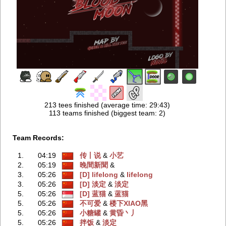
213 tees finished (average time: 29:43)
113 teams finished (biggest team: 2)
Team Records:
1.
04:19
传丨说
‭ &
小艺
2.
05:19
晚間新聞
‭ &
3.
05:26
[D] lifelong
‭ &
lifelong
3.
05:26
[D] 淡定
‭ &
淡定
5.
05:26
[D] 蓝猫
‭ &
蓝猫
5.
05:26
不可爱
‭ &
楼下XIAO黑
5.
05:26
小糖罐
‭ &
黄昏丶丿
5.
05:26
拌饭
‭ &
淡定