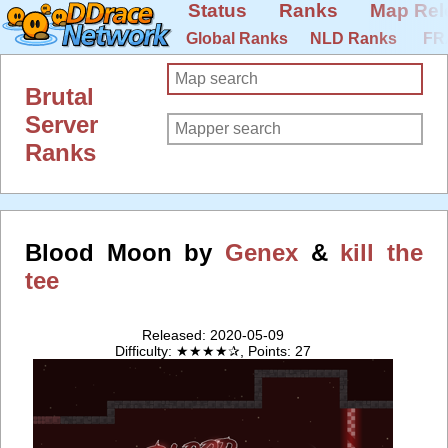
Status
Ranks
Map Rel
Global Ranks
NLD Ranks
FR
Brutal
Server
Ranks
Blood Moon by
Genex
&
kill the
tee
Released: 2020-05-09
Difficulty: ★★★★✰, Points: 27